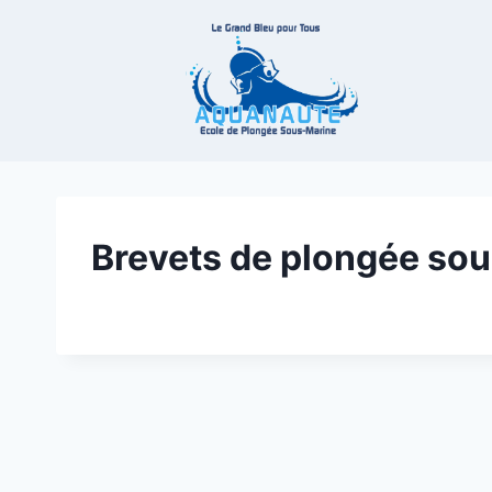
Aller
au
contenu
Brevets de plongée so